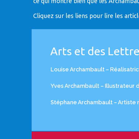
ce qui montre bien que les Archambaul
Cliquez sur les liens pour lire les arti
Arts et des Lettr
Louise Archambault – Réalisatri
Yves Archambault – Illustrateur 
Stéphane Archambault – Artiste m