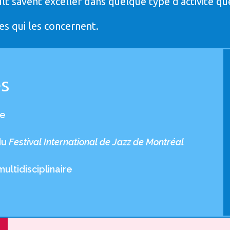
t savent exceller dans quelque type d'activité que
cles qui les concernent.
es
ce
du
Festival International de Jazz de Montréal
ultidisciplinaire