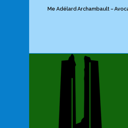
Me Adélard Archambault – Avocat