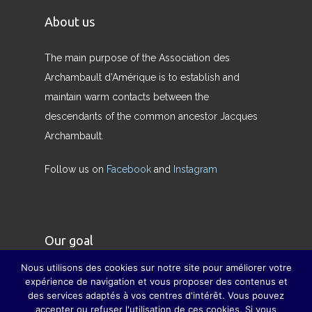
About us
The main purpose of the Association des
Archambault d’Amérique is to establish and
maintain warm contacts between the
descendants of the common ancestor Jacques
Archambault.
Follow us on
Facebook
and
Instagram
Our goal
Nous utilisons des cookies sur notre site pour améliorer votre
Our goal is to restore the true meaning of the
expérience de navigation et vous proposer des contenus et
des services adaptés à vos centres d'intérêt. Vous pouvez
family and to compensate, as far as possible, for
accepter ou refuser l'utilisation de ces cookies. Si vous