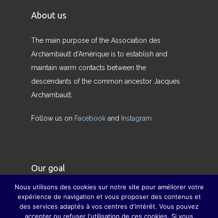
About us
The main purpose of the Association des
Archambault d’Amérique is to establish and
maintain warm contacts between the
descendants of the common ancestor Jacques
Archambault.
Follow us on
Facebook
and
Instagram
Our goal
Nous utilisons des cookies sur notre site pour améliorer votre
Our goal is to restore the true meaning of the
expérience de navigation et vous proposer des contenus et
des services adaptés à vos centres d'intérêt. Vous pouvez
family and to compensate, as far as possible, for
accepter ou refuser l'utilisation de ces cookies. Si vous