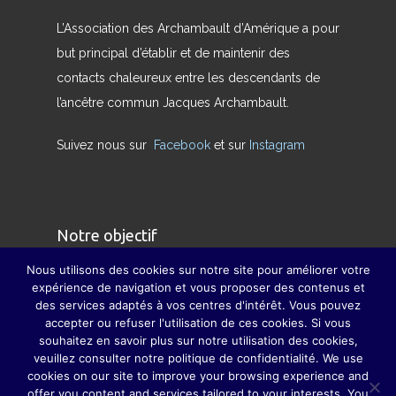
L’Association des Archambault d’Amérique a pour
but principal d’établir et de maintenir des
contacts chaleureux entre les descendants de
l’ancêtre commun Jacques Archambault.
Suivez nous sur
Facebook
et sur
Instagram
Notre objectif
Nous utilisons des cookies sur notre site pour améliorer votre
Nous avons pour but de redonner son sens
expérience de navigation et vous proposer des contenus et
des services adaptés à vos centres d'intérêt. Vous pouvez
véritable à la famille et à pallier, dans la mesure
accepter ou refuser l'utilisation de ces cookies. Si vous
du possible, la disparition des grandes fêtes de
souhaitez en savoir plus sur notre utilisation des cookies,
famille, grâce auxquelles parents, grands-
veuillez consulter notre politique de confidentialité. We use
cookies on our site to improve your browsing experience and
parents, sœurs, frères, oncles, tantes, cousins et
offer you content and services tailored to your interests. You