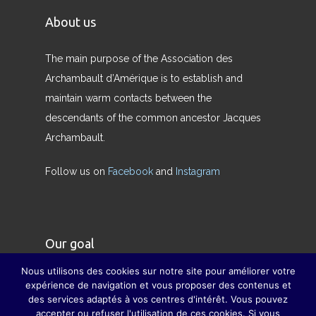
About us
The main purpose of the Association des
Archambault d’Amérique is to establish and
maintain warm contacts between the
descendants of the common ancestor Jacques
Archambault.
Follow us on
Facebook
and
Instagram
Our goal
Nous utilisons des cookies sur notre site pour améliorer votre
Our goal is to restore the true meaning of the
expérience de navigation et vous proposer des contenus et
des services adaptés à vos centres d'intérêt. Vous pouvez
family and to compensate, as far as possible, for
accepter ou refuser l'utilisation de ces cookies. Si vous