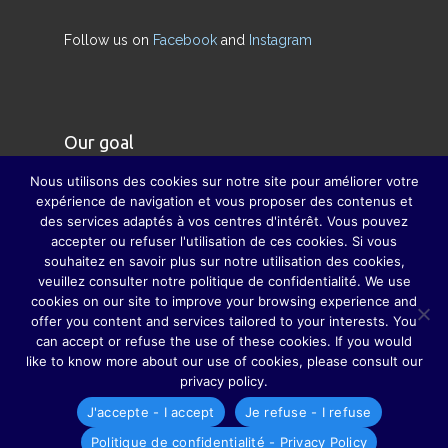
Follow us on
Facebook
and
Instagram
Our goal
Nous utilisons des cookies sur notre site pour améliorer votre
Our goal is to restore the true meaning of the
expérience de navigation et vous proposer des contenus et
des services adaptés à vos centres d'intérêt. Vous pouvez
family and to compensate, as far as possible, for
accepter ou refuser l'utilisation de ces cookies. Si vous
the disappearance of major family celebrations,
souhaitez en savoir plus sur notre utilisation des cookies,
thanks to which parents, grandparents, sisters,
veuillez consulter notre politique de confidentialité. We use
cookies on our site to improve your browsing experience and
brothers, uncles, aunts, cousins ​​and cousins ​​do
offer you content and services tailored to your interests. You
not hardly lost sight of each other.
can accept or refuse the use of these cookies. If you would
like to know more about our use of cookies, please consult our
privacy policy.
J'accepte - I accept
Je refuse - I refuse
Politique de confidentialité - Privacy Policy