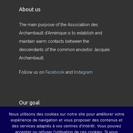
About us
The main purpose of the Association des
Archambault d’Amérique is to establish and
maintain warm contacts between the
descendants of the common ancestor Jacques
Archambault.
Follow us on
Facebook
and
Instagram
Our goal
Nous utilisons des cookies sur notre site pour améliorer votre
Our goal is to restore the true meaning of the
expérience de navigation et vous proposer des contenus et
des services adaptés à vos centres d'intérêt. Vous pouvez
family and to compensate, as far as possible, for
accepter ou refuser l'utilisation de ces cookies. Si vous