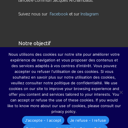
l’ancêtre commun Jacques Archambault.
Suivez nous sur
Facebook
et sur
Instagram
Notre objectif
Nous utilisons des cookies sur notre site pour améliorer votre
Nous avons pour but de redonner son sens
expérience de navigation et vous proposer des contenus et
des services adaptés à vos centres d'intérêt. Vous pouvez
véritable à la famille et à pallier, dans la mesure
accepter ou refuser l'utilisation de ces cookies. Si vous
du possible, la disparition des grandes fêtes de
souhaitez en savoir plus sur notre utilisation des cookies,
famille, grâce auxquelles parents, grands-
veuillez consulter notre politique de confidentialité. We use
cookies on our site to improve your browsing experience and
parents, sœurs, frères, oncles, tantes, cousins et
offer you content and services tailored to your interests. You
cousines ne se perdaient guère de vue.
can accept or refuse the use of these cookies. If you would
like to know more about our use of cookies, please consult our
privacy policy.
J'accepte - I accept
Je refuse - I refuse