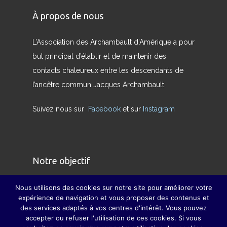
À propos de nous
L’Association des Archambault d’Amérique a pour
but principal d’établir et de maintenir des
contacts chaleureux entre les descendants de
l’ancêtre commun Jacques Archambault.
Suivez nous sur
Facebook
et sur
Instagram
Notre objectif
Nous avons pour but de redonner son sens
Nous utilisons des cookies sur notre site pour améliorer votre
expérience de navigation et vous proposer des contenus et
véritable à la famille et à pallier, dans la mesure
des services adaptés à vos centres d'intérêt. Vous pouvez
du possible, la disparition des grandes fêtes de
accepter ou refuser l'utilisation de ces cookies. Si vous