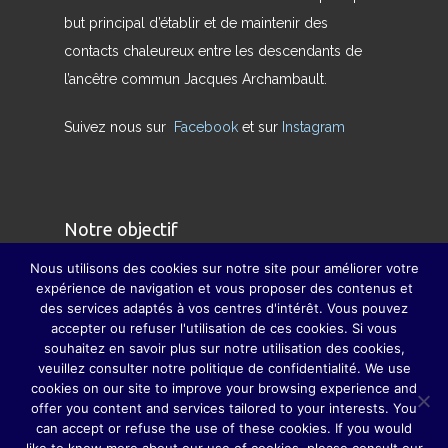
but principal d’établir et de maintenir des
contacts chaleureux entre les descendants de
l’ancêtre commun Jacques Archambault.
Suivez nous sur
Facebook
et sur
Instagram
Notre objectif
Nous utilisons des cookies sur notre site pour améliorer votre
Nous avons pour but de redonner son sens
expérience de navigation et vous proposer des contenus et
des services adaptés à vos centres d'intérêt. Vous pouvez
véritable à la famille et à pallier, dans la mesure
accepter ou refuser l'utilisation de ces cookies. Si vous
du possible, la disparition des grandes fêtes de
souhaitez en savoir plus sur notre utilisation des cookies,
famille, grâce auxquelles parents, grands-
veuillez consulter notre politique de confidentialité. We use
cookies on our site to improve your browsing experience and
parents, sœurs, frères, oncles, tantes, cousins et
offer you content and services tailored to your interests. You
cousines ne se perdaient guère de vue.
can accept or refuse the use of these cookies. If you would