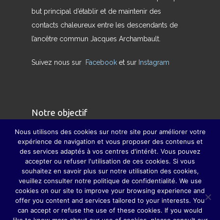
but principal d’établir et de maintenir des
contacts chaleureux entre les descendants de
l’ancêtre commun Jacques Archambault.
Suivez nous sur
Facebook
et sur
Instagram
Notre objectif
Nous utilisons des cookies sur notre site pour améliorer votre
Nous avons pour but de redonner son sens
expérience de navigation et vous proposer des contenus et
des services adaptés à vos centres d'intérêt. Vous pouvez
véritable à la famille et à pallier, dans la mesure
accepter ou refuser l'utilisation de ces cookies. Si vous
du possible, la disparition des grandes fêtes de
souhaitez en savoir plus sur notre utilisation des cookies,
famille, grâce auxquelles parents, grands-
veuillez consulter notre politique de confidentialité. We use
cookies on our site to improve your browsing experience and
parents, sœurs, frères, oncles, tantes, cousins et
offer you content and services tailored to your interests. You
cousines ne se perdaient guère de vue.
can accept or refuse the use of these cookies. If you would