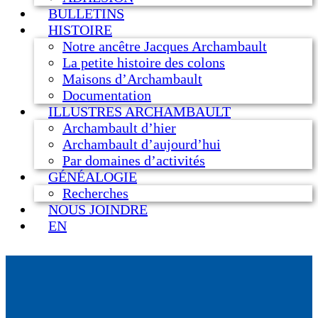
BULLETINS
HISTOIRE
Notre ancêtre Jacques Archambault
La petite histoire des colons
Maisons d’Archambault
Documentation
ILLUSTRES ARCHAMBAULT
Archambault d’hier
Archambault d’aujourd’hui
Par domaines d’activités
GÉNÉALOGIE
Recherches
NOUS JOINDRE
EN