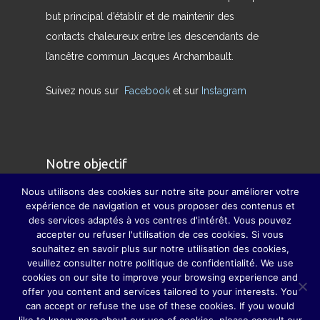
but principal d’établir et de maintenir des
contacts chaleureux entre les descendants de
l’ancêtre commun Jacques Archambault.
Suivez nous sur
Facebook
et sur
Instagram
Notre objectif
Nous utilisons des cookies sur notre site pour améliorer votre
Nous avons pour but de redonner son sens
expérience de navigation et vous proposer des contenus et
des services adaptés à vos centres d'intérêt. Vous pouvez
véritable à la famille et à pallier, dans la mesure
accepter ou refuser l'utilisation de ces cookies. Si vous
du possible, la disparition des grandes fêtes de
souhaitez en savoir plus sur notre utilisation des cookies,
famille, grâce auxquelles parents, grands-
veuillez consulter notre politique de confidentialité. We use
cookies on our site to improve your browsing experience and
parents, sœurs, frères, oncles, tantes, cousins et
offer you content and services tailored to your interests. You
cousines ne se perdaient guère de vue.
can accept or refuse the use of these cookies. If you would