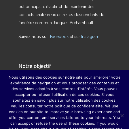
but principal d’établir et de maintenir des
contacts chaleureux entre les descendants de
l’ancêtre commun Jacques Archambault.
Suivez nous sur
Facebook
et sur
Instagram
Notre objectif
Nous utilisons des cookies sur notre site pour améliorer votre
Nous avons pour but de redonner son sens
expérience de navigation et vous proposer des contenus et
des services adaptés à vos centres d'intérêt. Vous pouvez
véritable à la famille et à pallier, dans la mesure
accepter ou refuser l'utilisation de ces cookies. Si vous
du possible, la disparition des grandes fêtes de
souhaitez en savoir plus sur notre utilisation des cookies,
famille, grâce auxquelles parents, grands-
veuillez consulter notre politique de confidentialité. We use
cookies on our site to improve your browsing experience and
parents, sœurs, frères, oncles, tantes, cousins et
offer you content and services tailored to your interests. You
cousines ne se perdaient guère de vue.
can accept or refuse the use of these cookies. If you would