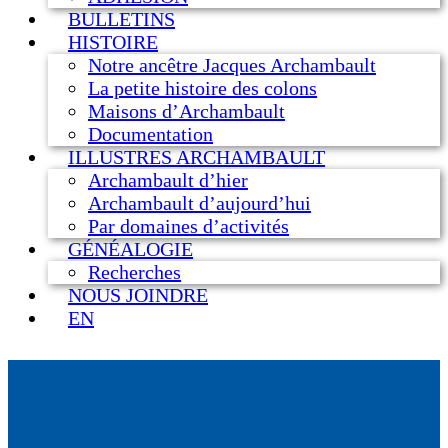
BULLETINS
HISTOIRE
Notre ancêtre Jacques Archambault
La petite histoire des colons
Maisons d’Archambault
Documentation
ILLUSTRES ARCHAMBAULT
Archambault d’hier
Archambault d’aujourd’hui
Par domaines d’activités
GÉNÉALOGIE
Recherches
NOUS JOINDRE
EN