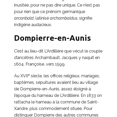
inusitée, pour ne pas dire unique. Ce n’est pas
pour rien que ce prénom germanique
arcanbald
, latinisé
archambaldus,
signifie
indigène audacieux.
Dompierre-en-Aunis
C’est au lieu-dit L’Ardillière que vécut le couple
d’ancêtres Archambault. Jacques y naquit en
1604, Françoise, vers 1599.
e
Au XVII
siècle, les offices religieux, mariages,
baptêmes, sépultures avaient lieu au village
de Dompierre-en-Aunis, assez éloigné à
l’époque du hameau de L’Ardillière. En 1833 on
rattacha le hameau à la commune de Saint-
Xandre, plus commodément située. Pour
distinguer Dompierre des autres communes