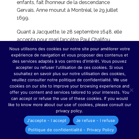
enfants, fait l’honneur de la descendance
Gervais. Anne mourut à Montréal, le 29 juillet
1699.
Quant à Jacquette, le 28 septembre 1648, elle
accepta pour mari l’ancêtre Paul Chalifou,
veuf de Marie Jeannet. Elle passa sa vie dans
Nous utilisons des cookies sur notre site pour améliorer votre
la région de Québec et éleva une famille
expérience de navigation et vous proposer des contenus et
des services adaptés à vos centres d'intérêt. Vous pouvez
composée de 14 membres. L’aïeule des
accepter ou refuser l'utilisation de ces cookies. Si vous
Chalifou reçut sa sépulture le 17 décembre
souhaitez en savoir plus sur notre utilisation des cookies,
1700, à Québec.
veuillez consulter notre politique de confidentialité. We use
cookies on our site to improve your browsing experience and
Marie épousa un brave pionnier de Ville-Marie,
offer you content and services tailored to your interests. You
can accept or refuse the use of these cookies. If you would
Urbain Tessier, dit Lavigne, et lui donna
like to know more about our use of cookies, please consult our
16 enfants dont la majorité a survécu et fondé
privacy policy.
un foyer. Marie fut mise en terre à Pointe-aux-
J'accepte - I accept
Je refuse - I refuse
Trembles, le 16 août 1719. Ses descendants
Politique de confidentialité - Privacy Policy
sont multitude.