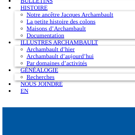
BULLETINS
HISTOIRE
Notre ancêtre Jacques Archambault
La petite histoire des colons
Maisons d’Archambault
Documentation
ILLUSTRES ARCHAMBAULT
Archambault d’hier
Archambault d’aujourd’hui
Par domaines d’activités
GÉNÉALOGIE
Recherches
NOUS JOINDRE
EN