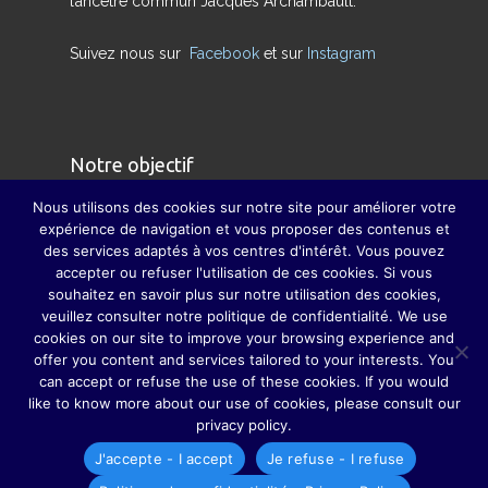
l’ancêtre commun Jacques Archambault.
Suivez nous sur
Facebook
et sur
Instagram
Notre objectif
Nous utilisons des cookies sur notre site pour améliorer votre
Nous avons pour but de redonner son sens
expérience de navigation et vous proposer des contenus et
des services adaptés à vos centres d'intérêt. Vous pouvez
véritable à la famille et à pallier, dans la mesure
accepter ou refuser l'utilisation de ces cookies. Si vous
du possible, la disparition des grandes fêtes de
souhaitez en savoir plus sur notre utilisation des cookies,
famille, grâce auxquelles parents, grands-
veuillez consulter notre politique de confidentialité. We use
cookies on our site to improve your browsing experience and
parents, sœurs, frères, oncles, tantes, cousins et
offer you content and services tailored to your interests. You
cousines ne se perdaient guère de vue.
can accept or refuse the use of these cookies. If you would
like to know more about our use of cookies, please consult our
privacy policy.
J'accepte - I accept
Je refuse - I refuse