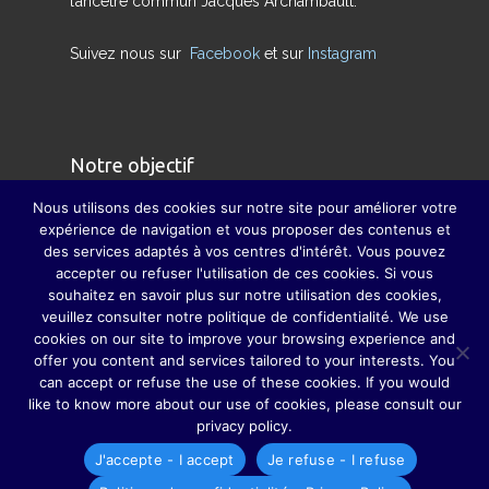
l’ancêtre commun Jacques Archambault.
Suivez nous sur
Facebook
et sur
Instagram
Notre objectif
Nous utilisons des cookies sur notre site pour améliorer votre
Nous avons pour but de redonner son sens
expérience de navigation et vous proposer des contenus et
des services adaptés à vos centres d'intérêt. Vous pouvez
véritable à la famille et à pallier, dans la mesure
accepter ou refuser l'utilisation de ces cookies. Si vous
du possible, la disparition des grandes fêtes de
souhaitez en savoir plus sur notre utilisation des cookies,
famille, grâce auxquelles parents, grands-
veuillez consulter notre politique de confidentialité. We use
cookies on our site to improve your browsing experience and
parents, sœurs, frères, oncles, tantes, cousins et
offer you content and services tailored to your interests. You
cousines ne se perdaient guère de vue.
can accept or refuse the use of these cookies. If you would
like to know more about our use of cookies, please consult our
privacy policy.
J'accepte - I accept
Je refuse - I refuse