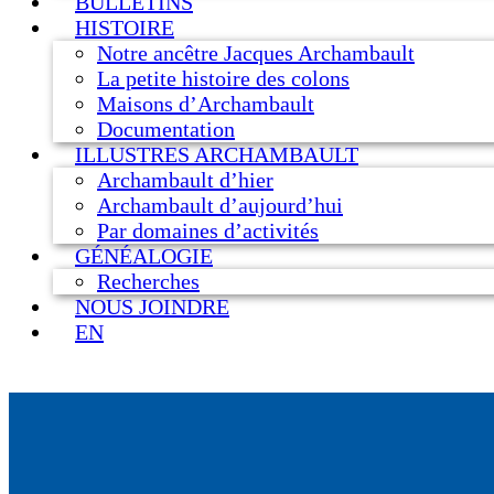
BULLETINS
HISTOIRE
Notre ancêtre Jacques Archambault
La petite histoire des colons
Maisons d’Archambault
Documentation
ILLUSTRES ARCHAMBAULT
Archambault d’hier
Archambault d’aujourd’hui
Par domaines d’activités
GÉNÉALOGIE
Recherches
NOUS JOINDRE
EN