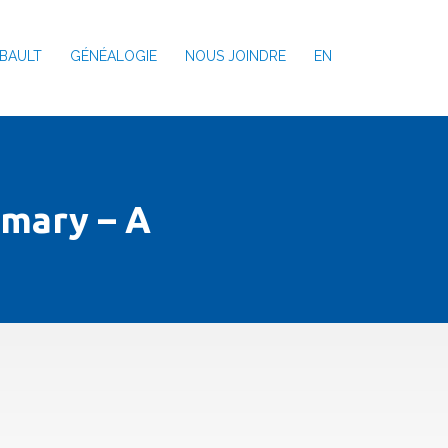
BAULT
GÉNÉALOGIE
NOUS JOINDRE
EN
mmary – A