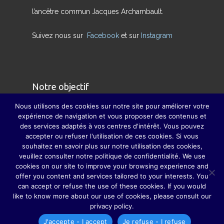
l’ancêtre commun Jacques Archambault.
Suivez nous sur
Facebook
et sur
Instagram
Notre objectif
Nous utilisons des cookies sur notre site pour améliorer votre
Nous avons pour but de redonner son sens
expérience de navigation et vous proposer des contenus et
des services adaptés à vos centres d'intérêt. Vous pouvez
véritable à la famille et à pallier, dans la mesure
accepter ou refuser l'utilisation de ces cookies. Si vous
du possible, la disparition des grandes fêtes de
souhaitez en savoir plus sur notre utilisation des cookies,
famille, grâce auxquelles parents, grands-
veuillez consulter notre politique de confidentialité. We use
cookies on our site to improve your browsing experience and
parents, sœurs, frères, oncles, tantes, cousins et
offer you content and services tailored to your interests. You
cousines ne se perdaient guère de vue.
can accept or refuse the use of these cookies. If you would
like to know more about our use of cookies, please consult our
privacy policy.
J'accepte - I accept
Je refuse - I refuse