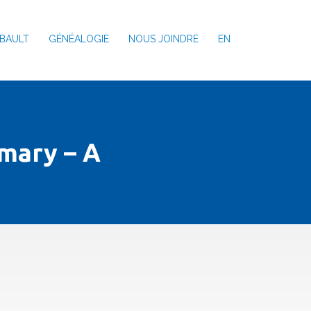
BAULT
GÉNÉALOGIE
NOUS JOINDRE
EN
mary – A