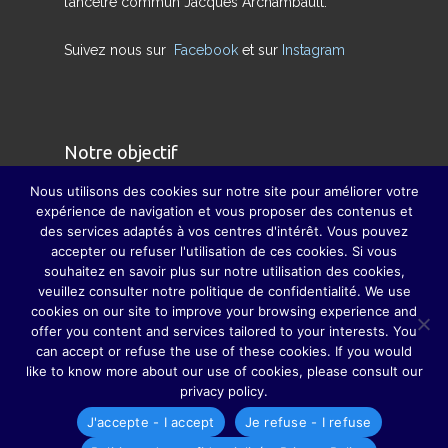
l’ancêtre commun Jacques Archambault.
Suivez nous sur
Facebook
et sur
Instagram
Notre objectif
Nous utilisons des cookies sur notre site pour améliorer votre
Nous avons pour but de redonner son sens
expérience de navigation et vous proposer des contenus et
des services adaptés à vos centres d'intérêt. Vous pouvez
véritable à la famille et à pallier, dans la mesure
accepter ou refuser l'utilisation de ces cookies. Si vous
du possible, la disparition des grandes fêtes de
souhaitez en savoir plus sur notre utilisation des cookies,
famille, grâce auxquelles parents, grands-
veuillez consulter notre politique de confidentialité. We use
cookies on our site to improve your browsing experience and
parents, sœurs, frères, oncles, tantes, cousins et
offer you content and services tailored to your interests. You
cousines ne se perdaient guère de vue.
can accept or refuse the use of these cookies. If you would
like to know more about our use of cookies, please consult our
privacy policy.
J'accepte - I accept
Je refuse - I refuse