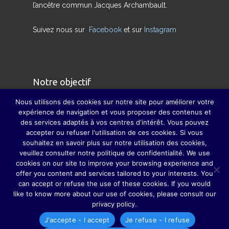
l’ancêtre commun Jacques Archambault.
Suivez nous sur
Facebook
et sur
Instagram
Notre objectif
Nous utilisons des cookies sur notre site pour améliorer votre
Nous avons pour but de redonner son sens
expérience de navigation et vous proposer des contenus et
des services adaptés à vos centres d'intérêt. Vous pouvez
véritable à la famille et à pallier, dans la mesure
accepter ou refuser l'utilisation de ces cookies. Si vous
du possible, la disparition des grandes fêtes de
souhaitez en savoir plus sur notre utilisation des cookies,
famille, grâce auxquelles parents, grands-
veuillez consulter notre politique de confidentialité. We use
cookies on our site to improve your browsing experience and
parents, sœurs, frères, oncles, tantes, cousins et
offer you content and services tailored to your interests. You
cousines ne se perdaient guère de vue.
can accept or refuse the use of these cookies. If you would
like to know more about our use of cookies, please consult our
privacy policy.
J'accepte - I accept
Je refuse - I refuse