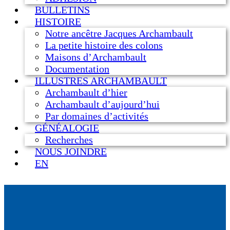
BULLETINS
HISTOIRE
Notre ancêtre Jacques Archambault
La petite histoire des colons
Maisons d’Archambault
Documentation
ILLUSTRES ARCHAMBAULT
Archambault d’hier
Archambault d’aujourd’hui
Par domaines d’activités
GÉNÉALOGIE
Recherches
NOUS JOINDRE
EN