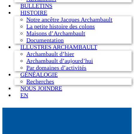
BULLETINS
HISTOIRE
Notre ancêtre Jacques Archambault
La petite histoire des colons
Maisons d’Archambault
Documentation
ILLUSTRES ARCHAMBAULT
Archambault d’hier
Archambault d’aujourd’hui
Par domaines d’activités
GÉNÉALOGIE
Recherches
NOUS JOINDRE
EN