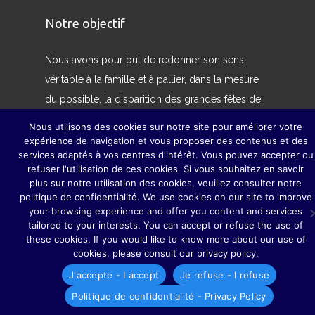
Notre objectif
Nous avons pour but de redonner son sens
véritable à la famille et à pallier, dans la mesure
du possible, la disparition des grandes fêtes de
famille, grâce auxquelles parents, grands-
Nous utilisons des cookies sur notre site pour améliorer votre
parents, sœurs, frères, oncles, tantes, cousins et
expérience de navigation et vous proposer des contenus et des
services adaptés à vos centres d'intérêt. Vous pouvez accepter ou
cousines ne se perdaient guère de vue.
refuser l'utilisation de ces cookies. Si vous souhaitez en savoir
plus sur notre utilisation des cookies, veuillez consulter notre
politique de confidentialité. We use cookies on our site to improve
your browsing experience and offer you content and services
tailored to your interests. You can accept or refuse the use of
these cookies. If you would like to know more about our use of
cookies, please consult our privacy policy.
J'accepte - I accept
Je refuse - I refuse
Politique de confidentialité - Privacy Policy