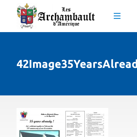
42Image35YearsAlrea