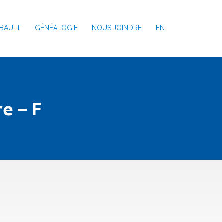
BAULT
GÉNÉALOGIE
NOUS JOINDRE
EN
e – F