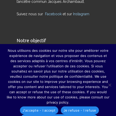
l’ancêtre commun Jacques Archambault.
Suivez nous sur
Facebook
et sur
Instagram
Notre objectif
Nous utilisons des cookies sur notre site pour améliorer votre
Nous avons pour but de redonner son sens
expérience de navigation et vous proposer des contenus et
des services adaptés à vos centres d'intérêt. Vous pouvez
véritable à la famille et à pallier, dans la mesure
accepter ou refuser l'utilisation de ces cookies. Si vous
du possible, la disparition des grandes fêtes de
souhaitez en savoir plus sur notre utilisation des cookies,
famille, grâce auxquelles parents, grands-
veuillez consulter notre politique de confidentialité. We use
cookies on our site to improve your browsing experience and
parents, sœurs, frères, oncles, tantes, cousins et
offer you content and services tailored to your interests. You
cousines ne se perdaient guère de vue.
can accept or refuse the use of these cookies. If you would
like to know more about our use of cookies, please consult our
privacy policy.
J'accepte - I accept
Je refuse - I refuse