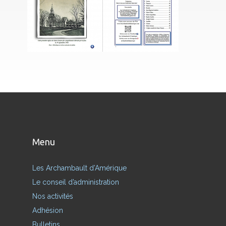
Menu
Les Archambault d’Amérique
Le conseil d’administration
Nos activités
Adhésion
Bulletins